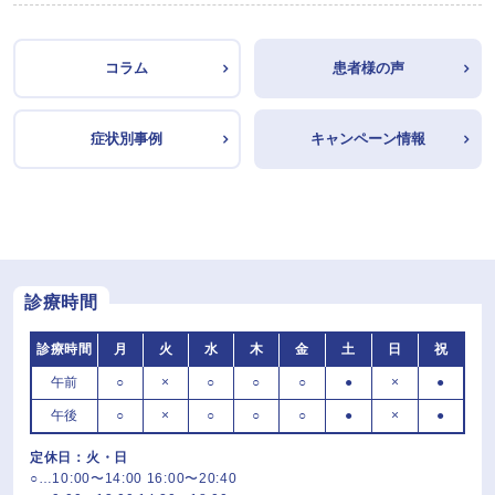
コラム
患者様の声
症状別事例
キャンペーン情報
診療時間
診療時間
月
火
水
木
金
土
日
祝
午前
○
×
○
○
○
●
×
●
午後
○
×
○
○
○
●
×
●
定休日：火・日
○…10:00〜14:00 16:00〜20:40