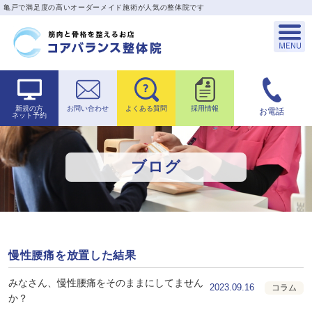
亀戸で満足度の高いオーダーメイド施術が人気の整体院です
新規の方
お問い合わせ
よくある質問
採用情報
お電話
ネット予約
ブログ
慢性腰痛を放置した結果
みなさん、慢性腰痛をそのままにしてません
2023.09.16
コラム
か？