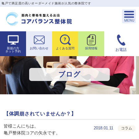
亀戸で満足度の高いオーダーメイド施術が人気の整体院です
新規の方
お問い合わせ
よくある質問
採用情報
お電話
ネット予約
ブログ
【体調崩されていませんか？】
皆様こんにちは。
2018.01.11
コラム
亀戸整体院コアの矢永です。