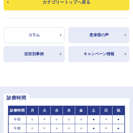
カテゴリートップへ戻る
コラム
患者様の声
症状別事例
キャンペーン情報
診療時間
診療時間
月
火
水
木
金
土
日
祝
午前
○
×
○
○
○
●
×
●
午後
○
×
○
○
○
●
×
●