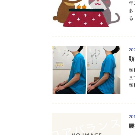
年
多
る
20
頚
頚
ま
頚
20
腰