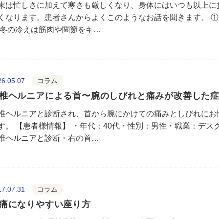
末は忙しさに加えて寒さも厳しくなり、身体にはいつも以上に
くなります。患者さんからよくこのようなお話を聞きます。 ① 
 冬の冷えは筋肉や関節をキ…
26.05.07
コラム
椎ヘルニアによる首〜腕のしびれと痛みが改善した症
椎ヘルニアと診断され、首から腕にかけての痛みとしびれにお
す。 【患者様情報】 ・年代：40代・性別：男性・職業：デス
椎ヘルニアと診断・右の首…
17.07.31
コラム
痛になりやすい座り方