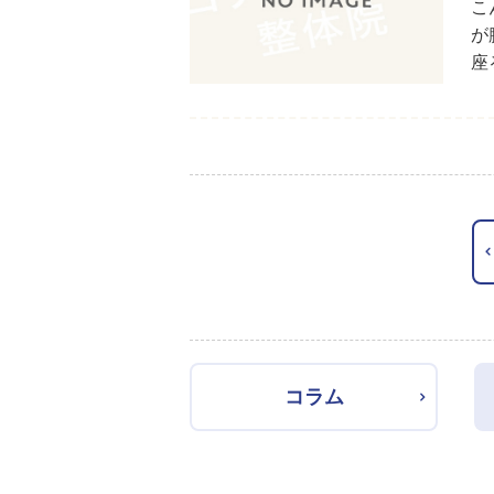
こ
が
座
コラム