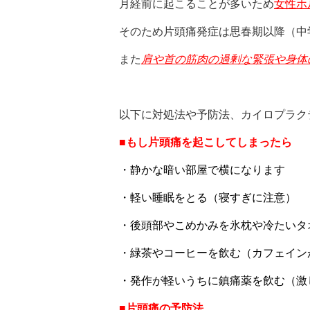
月経前に起こることが多いため
女性ホ
そのため片頭痛発症は思春期以降（中
また
肩や首の筋肉の過剰な緊張や身体
以下に対処法や予防法、カイロプラク
■もし片頭痛を起こしてしまったら
・静かな暗い部屋で横になります
・軽い睡眠をとる（寝すぎに注意）
・後頭部やこめかみを氷枕や冷たいタ
・緑茶やコーヒーを飲む（カフェイン
・発作が軽いうちに鎮痛薬を飲む（激
■片頭痛の予防法