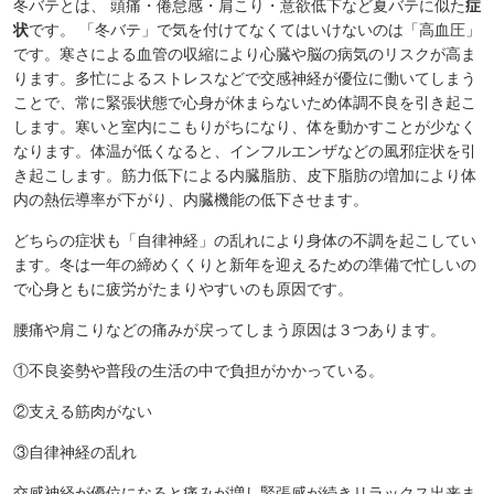
冬バテとは、 頭痛・倦怠感・肩こり・意欲低下など夏バテに似た
症
状
です。 「冬バテ」で気を付けてなくてはいけないのは「高血圧」
です。寒さによる血管の収縮により心臓や脳の病気のリスクが高ま
ります。多忙によるストレスなどで交感神経が優位に働いてしまう
ことで、常に緊張状態で心身が休まらないため体調不良を引き起こ
します。寒いと室内にこもりがちになり、体を動かすことが少なく
なります。体温が低くなると、インフルエンザなどの風邪症状を引
き起こします。筋力低下による内臓脂肪、皮下脂肪の増加により体
内の熱伝導率が下がり、内臓機能の低下させます。
どちらの症状も「自律神経」の乱れにより身体の不調を起こしてい
ます。冬は一年の締めくくりと新年を迎えるための準備で忙しいの
で心身ともに疲労がたまりやすいのも原因です。
腰痛や肩こりなどの痛みが戻ってしまう原因は３つあります。
①不良姿勢や普段の生活の中で負担がかかっている。
②支える筋肉がない
③自律神経の乱れ
交感神経が優位になると痛みが増し緊張感が続きリラックス出来ま