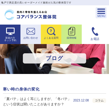
亀戸で満足度の高いオーダーメイド施術が人気の整体院です
新規の方
お問い合わせ
よくある質問
採用情報
お電話
ネット予約
ブログ
寒い時の身体の変化
「夏バテ」はよく耳にしますが、「冬バテ」
2023.12.08
コラム
という症状は聞いたことがありますか？